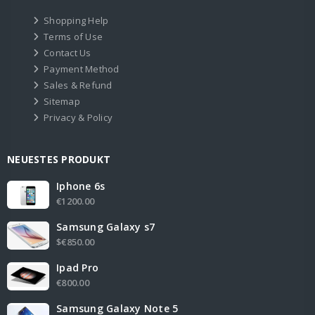
Shopping Help
Terms of Use
Contact Us
Payment Method
Sales & Refund
Sitemap
Privacy & Policy
NEUESTES PRODUKT
Iphone 6s
€1200.00
Samsung Galaxy s7
$€850.00
Ipad Pro
€800.00
Samsung Galaxy Note 5