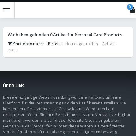
0
Wir haben gefunden
0
Artikel für
Personal Care Products
Sortieren nach
:
Beliebt
Neu eingetroffen
Rabatt
Preis
ÜBER UNS
Diese einzigartige Webanwendung wurde entwickelt, um eine
Plattform für die Registrierung und den Kauf bereitzustellen. Sie
können Ihre Besitztümer auf Cicosafe zum Wiederverkauf
registrieren. Wenn Sie Ihre Besitztümer als zum Verkauf verfügbar
markieren, werden sie auf dieser Website Cicocic angeboten.
Genau wie der Verkäufer wurden diese Waren als zertifizierter
Verkäufer überprüft und als registriertes Eigentum bestätigt