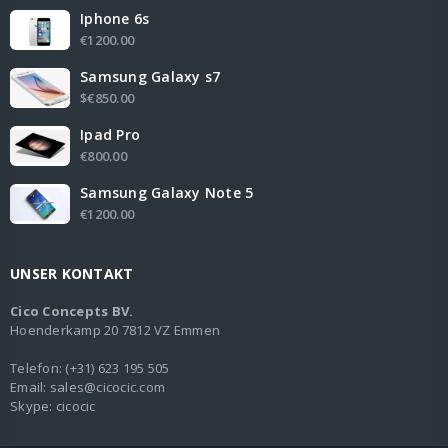
Iphone 6s
€1200.00
Samsung Galaxy s7
$€850.00
Ipad Pro
€800.00
Samsung Galaxy Note 5
€1200.00
UNSER KONTAKT
Cico Concepts BV.
Hoenderkamp 20 7812 VZ Emmen
Telefon
:
(+31) 623 195 505
Email:
sales@cicocic.com
Skype:
cicocic