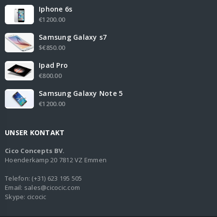
Iphone 6s
€1200.00
Samsung Galaxy s7
$€850.00
Ipad Pro
€800.00
Samsung Galaxy Note 5
€1200.00
UNSER KONTAKT
Cico Concepts BV.
Hoenderkamp 20 7812 VZ Emmen
Telefon
:
(+31) 623 195 505
Email:
sales@cicocic.com
Skype:
cicocic