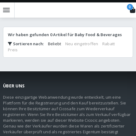
0
Wir haben gefunden
0
Artikel für
Baby Food & Beverages
Sortieren nach
:
Beliebt
Neu eingetroffen
Rabatt
Preis
ÜBER UNS
Diese einzigartige Webanwendung wurde entwickelt, um eine
Plattform für die Registrierung und den Kauf bereitzustellen. Sie
können Ihre Besitztümer auf Cicosafe zum Wiederverkauf
registrieren. Wenn Sie Ihre Besitztümer als zum Verkauf verfügbar
markieren, werden sie auf dieser Website Cicocic angeboten.
Genau wie der Verkäufer wurden diese Waren als zertifizierter
Verkäufer überprüft und als registriertes Eigentum bestätigt