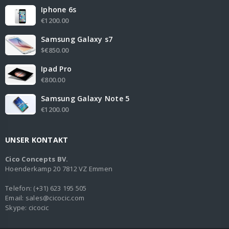
Iphone 6s
€1200.00
Samsung Galaxy s7
$€850.00
Ipad Pro
€800.00
Samsung Galaxy Note 5
€1200.00
UNSER KONTAKT
Cico Concepts BV.
Hoenderkamp 20 7812 VZ Emmen
Telefon
:
(+31) 623 195 505
Email:
sales@cicocic.com
Skype:
cicocic