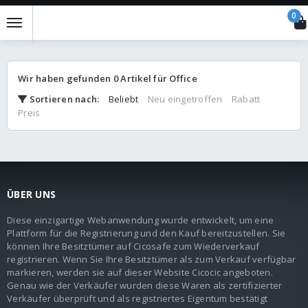
0
Wir haben gefunden
0
Artikel für
Office
Sortieren nach
:
Beliebt
Neu eingetroffen
Rabatt
Preis
ÜBER UNS
Diese einzigartige Webanwendung wurde entwickelt, um eine
Plattform für die Registrierung und den Kauf bereitzustellen. Sie
können Ihre Besitztümer auf Cicosafe zum Wiederverkauf
registrieren. Wenn Sie Ihre Besitztümer als zum Verkauf verfügbar
markieren, werden sie auf dieser Website Cicocic angeboten.
Genau wie der Verkäufer wurden diese Waren als zertifizierter
Verkäufer überprüft und als registriertes Eigentum bestätigt